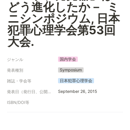
どう進化したか－  ミ
ニシンポジウム, 日本
犯罪心理学会第53回
大会.
国内学会
ジャンル
Symposium
発表種別
日本犯罪心理学会
雑誌・学会等
September 26, 2015
発表日（発行日、公開日等）
ISBN/DOI等