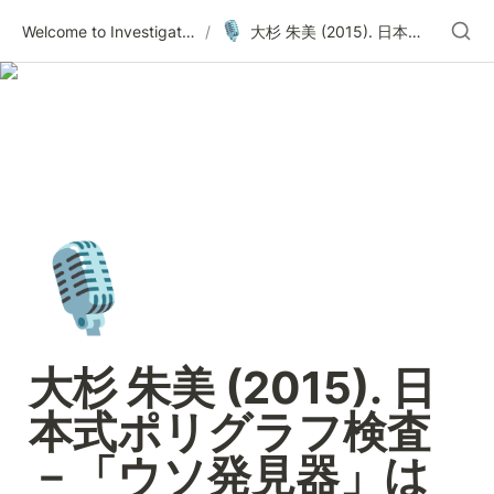
🎙️
Welcome to Investigative Psychology Lab: Akemi Osugi
/
大杉 朱美 (2015). 日本式ポリグラフ検査－「ウソ発見器」はどう進化したか－ ミニシンポジウム, 日本犯罪心理学会第53回大会.
🎙️
大杉 朱美 (2015). 日
本式ポリグラフ検査
－「ウソ発見器」は